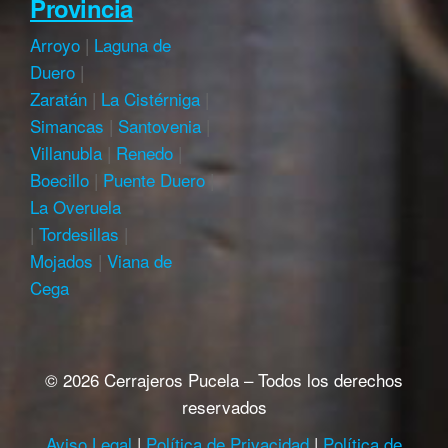
Provincia
Arroyo
|
Laguna de
Duero
|
Zaratán
|
La Cistérniga
|
Simancas
|
Santovenia
|
Villanubla
|
Renedo
|
Boecillo
|
Puente Duero
|
La Overuela
|
Tordesillas
|
Mojados
|
Viana de
Cega
© 2026 Cerrajeros Pucela – Todos los derechos
reservados
Aviso Legal
|
Política de Privacidad
|
Política de