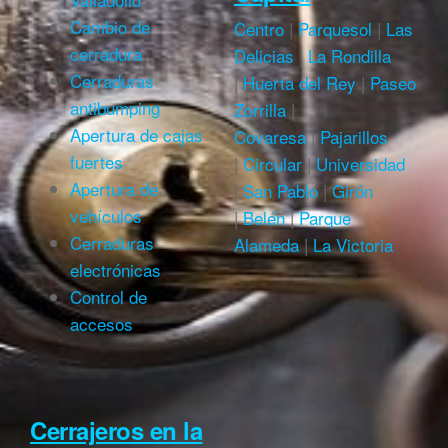
Cambio de
Centro
|
Parquesol
|
Las
cerradura
Delicias
|
La Rondilla
Cerraduras
|
Huerta del Rey
|
Paseo
antibumping
Zorrilla
|
Apertura de cajas
Covaresa
|
Pajarillos
fuertes
|
Circular
|
Universidad
Apertura de
|
San Pablo
|
Girón
vehículos
|
Belén
|
Parque
Cerraduras
Alameda
|
La Victoria
electrónicas
Control de
accesos
Cerrajeros en la