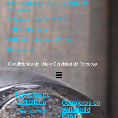
Servicio urgente 24 horas en Valladolid y
alrededores.
+34 883 87 37 05
📞 Teléfono:
Valladolid
📍 Ubicación:
24 horas – 365 días
🕒 Horario:
Llamar ahora
Condiciones de Uso y Servicios de Terceros
Servicios de
Cerrajería
Cerrajeros en
Valladolid
Abrir puerta en
Capital
Valladolid