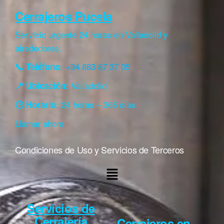
Cerrajeros Pucela
Servicio urgente 24 horas en Valladolid y
alrededores.
+34 883 87 37 05
📞 Teléfono:
Valladolid
📍 Ubicación:
24 horas – 365 días
🕒 Horario:
Llamar ahora
Condiciones de Uso y Servicios de Terceros
Servicios de
Cerrajería
Cerrajeros en