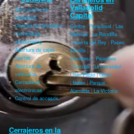
Valladolid
Abrir puerta en
Capital
Valladolid
Cambio de cerradura
Centro
|
Parquesol
|
Las
Cerraduras
Delicias
|
La Rondilla
antibumping
|
Huerta del Rey
|
Paseo
Apertura de cajas
Zorrilla
|
fuertes
Covaresa
|
Pajarillos
Apertura de
|
Circular
|
Universidad
vehículos
|
San Pablo
|
Girón
Cerraduras
|
Belén
|
Parque
electrónicas
Alameda
|
La Victoria
Control de accesos
Cerrajeros en la