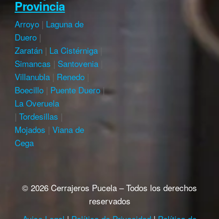
Provincia
Arroyo
|
Laguna de
Duero
|
Zaratán
|
La Cistérniga
|
Simancas
|
Santovenia
|
Villanubla
|
Renedo
|
Boecillo
|
Puente Duero
|
La Overuela
|
Tordesillas
|
Mojados
|
Viana de
Cega
© 2026 Cerrajeros Pucela – Todos los derechos
reservados
Aviso Legal
|
Política de Privacidad
|
Política de