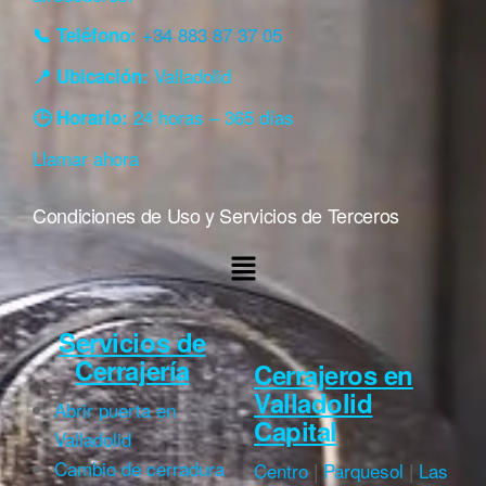
+34 883 87 37 05
📞 Teléfono:
Valladolid
📍 Ubicación:
24 horas – 365 días
🕒 Horario:
Llamar ahora
Condiciones de Uso y Servicios de Terceros
Servicios de
Cerrajería
Cerrajeros en
Valladolid
Abrir puerta en
Capital
Valladolid
Cambio de cerradura
Centro
|
Parquesol
|
Las