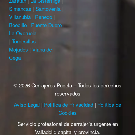
Zaratán
|
La Cistérniga
|
Simancas
|
Santovenia
|
Villanubla
|
Renedo
|
Boecillo
|
Puente Duero
|
La Overuela
|
Tordesillas
|
Mojados
|
Viana de
Cega
© 2026 Cerrajeros Pucela – Todos los derechos
reservados
Aviso Legal
|
Política de Privacidad
|
Política de
Cookies
Servicio profesional de cerrajería urgente en
Valladolid capital y provincia.