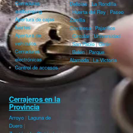
Cerraduras
Delicias
|
La Rondilla
antibumping
|
Huerta del Rey
|
Paseo
Apertura de cajas
Zorrilla
|
fuertes
Covaresa
|
Pajarillos
Apertura de
|
Circular
|
Universidad
vehículos
|
San Pablo
|
Girón
Cerraduras
|
Belén
|
Parque
electrónicas
Alameda
|
La Victoria
Control de accesos
Cerrajeros en la
Provincia
Arroyo
|
Laguna de
Duero
|